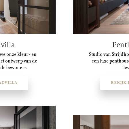
villa
Pent
n we onze kleur- en
Studio van Strijdh
het ontwerp van de
een luxe penthous
 de bewoners.
le
ADVILLA
BEKIJK