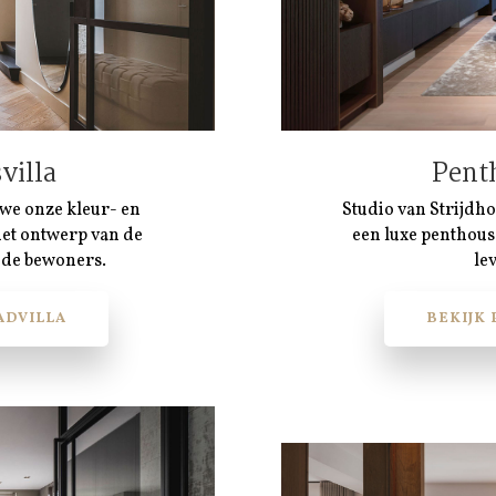
villa
Pent
n we onze kleur- en
Studio van Strijdh
het ontwerp van de
een luxe penthous
 de bewoners.
le
ADVILLA
BEKIJK